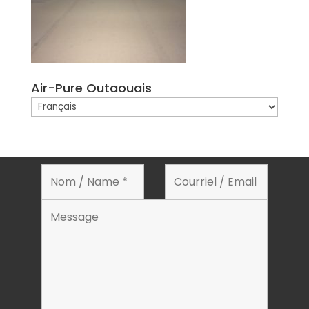
Air-Pure Outaouais
Choisir
une
langue