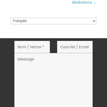
Réalisations
→
Choisir
une
langue