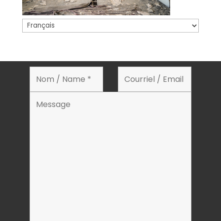
Choisir
une
langue